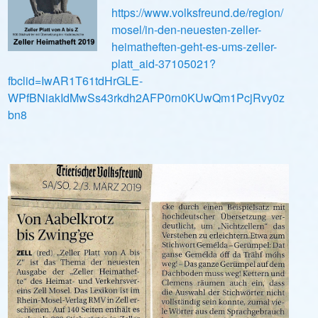
https://www.volksfreund.de/region/
mosel/in-den-neuesten-zeller-
heimatheften-geht-es-ums-zeller-
platt_aid-37105021?
fbclid=IwAR1T61tdHrGLE-
WPfBNiakIdMwSs43rkdh2AFP0rn0KUwQm1PcjRvy0z
bn8