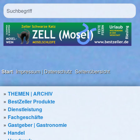
Start
Impressum | Datenschutz
Seitenübersicht
THEMEN | ARCHIV
BestZeller Produkte
Dienstleistung
Fachgeschäfte
Gastgeber | Gastronomie
Handel