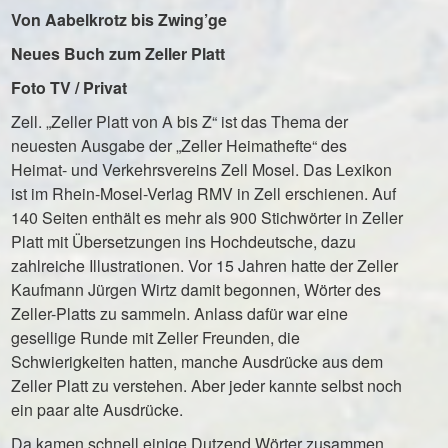
Von Aabelkrotz bis Zwing’ge
Neues Buch zum Zeller Platt
Foto TV / Privat
Zell. „Zeller Platt von A bis Z“ ist das Thema der
neuesten Ausgabe der „Zeller Heimathefte“ des
Heimat- und Verkehrsvereins Zell Mosel. Das Lexikon
ist im Rhein-Mosel-Verlag RMV in Zell erschienen. Auf
140 Seiten enthält es mehr als 900 Stichwörter in Zeller
Platt mit Übersetzungen ins Hochdeutsche, dazu
zahlreiche Illustrationen. Vor 15 Jahren hatte der Zeller
Kaufmann Jürgen Wirtz damit begonnen, Wörter des
Zeller-Platts zu sammeln. Anlass dafür war eine
gesellige Runde mit Zeller Freunden, die
Schwierigkeiten hatten, manche Ausdrücke aus dem
Zeller Platt zu verstehen. Aber jeder kannte selbst noch
ein paar alte Ausdrücke.
Da kamen schnell einige Dutzend Wörter zusammen.