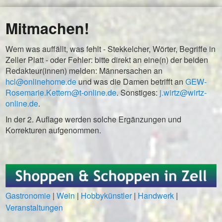
Mitmachen!
Wem was auffällt, was fehlt - Stekkelcher, Wörter, Begriffe in
Zeller Platt - oder Fehler: bitte direkt an eine(n) der beiden
Redakteur(innen) melden: Männersachen an
hcl@onlinehome.de
und was die Damen betrifft an
GEW-
Rosemarie.Kettern@t-online.de
. Sonstiges:
j.wirtz@wirtz-
online.de
.
In der 2. Auflage werden solche Ergänzungen und
Korrekturen aufgenommen.
Gastronomie
|
Wein
|
Hobbykünstler
|
Handwerk
|
Veranstaltungen