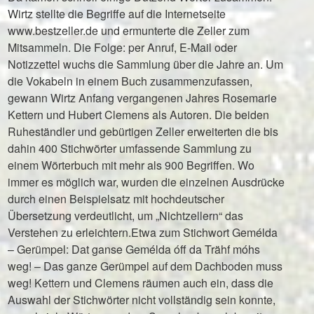
Wirtz stellte die Begriffe auf die Internetseite
www.bestzeller.de und ermunterte die Zeller zum
Mitsammeln. Die Folge: per Anruf, E-Mail oder
Notizzettel wuchs die Sammlung über die Jahre an. Um
die Vokabeln in einem Buch zusammenzufassen,
gewann Wirtz Anfang vergangenen Jahres Rosemarie
Kettern und Hubert Clemens als Autoren. Die beiden
Ruheständler und gebürtigen Zeller erweiterten die bis
dahin 400 Stichwörter umfassende Sammlung zu
einem Wörterbuch mit mehr als 900 Begriffen. Wo
immer es möglich war, wurden die einzelnen Ausdrücke
durch einen Beispielsatz mit hochdeutscher
Übersetzung verdeutlicht, um „Nichtzellern“ das
Verstehen zu erleichtern.Etwa zum Stichwort Gemélda
– Gerümpel: Dat ganse Gemélda óff da Trähf móhs
weg! – Das ganze Gerümpel auf dem Dachboden muss
weg! Kettern und Clemens räumen auch ein, dass die
Auswahl der Stichwörter nicht vollständig sein konnte,